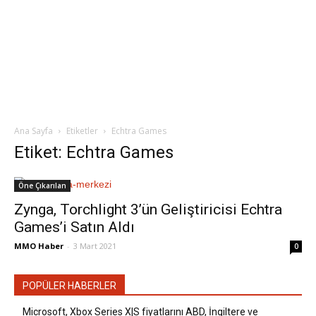
Ana Sayfa
Etiketler
Echtra Games
Etiket: Echtra Games
Öne Çıkarılan
Zynga, Torchlight 3’ün Geliştiricisi Echtra
Games’i Satın Aldı
MMO Haber
-
3 Mart 2021
0
POPÜLER HABERLER
Microsoft, Xbox Series X|S fiyatlarını ABD, İngiltere ve