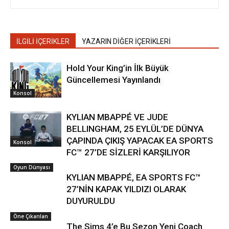
İLGİLİ İÇERİKLER
YAZARIN DİĞER İÇERİKLERİ
Hold Your King’in İlk Büyük
Güncellemesi Yayınlandı
Konsol
KYLIAN MBAPPÉ VE JUDE
BELLINGHAM, 25 EYLÜL’DE DÜNYA
ÇAPINDA ÇIKIŞ YAPACAK EA SPORTS
Konsol
FC™ 27’DE SİZLERİ KARŞILIYOR
Oyun Dünyası
KYLIAN MBAPPÉ, EA SPORTS FC™
27’NİN KAPAK YILDIZI OLARAK
DUYURULDU
Öne Çıkarılan
The Sims 4’e Bu Sezon Yeni Coach