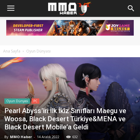
Ana Sayfa
Oyun Dünyası
Oyun Dünyası
PC
Pearl Abyss’in İlk İkiz Sınıfları Maegu ve
Woosa, Black Desert Türkiye&MENA ve
Black Desert Mobile’a Geldi
By
MMO Haber
-
14 Aralık 2022
632