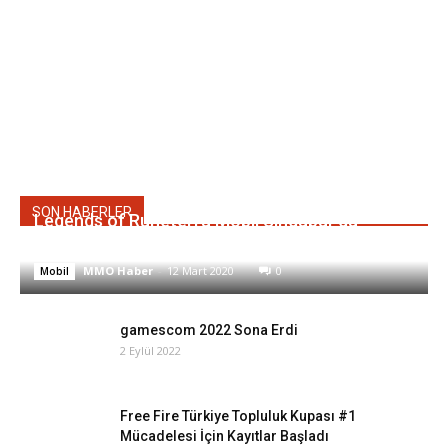
SON HABERLER
Legends of Runeterra Mobil Singapur’da
Piyasaya Sürüldü
MMO Haber
-
12 Mart 2020
0
Mobil
gamescom 2022 Sona Erdi
2 Eylül 2022
Free Fire Türkiye Topluluk Kupası #1
Mücadelesi İçin Kayıtlar Başladı