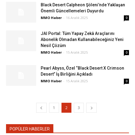
Black Desert Calpheon Şöleni’nde Yaklaşan
Önemli Güncellemeleri Duyurdu
MMO Haber
-
16 Aralık 2025
0
JAI Portal: Tüm Yapay Zekâ Araçlarını
Abonelik Olmadan Kullanabileceğiniz Yeni
Nesil Çözüm
MMO Haber
-
15 Aralık 2025
0
Pearl Abyss, Özel “Black Desert X Crimson
Desert” İş Birliğini Açıkladı
MMO Haber
-
15 Aralık 2025
0
1
2
3
POPÜLER HABERLER